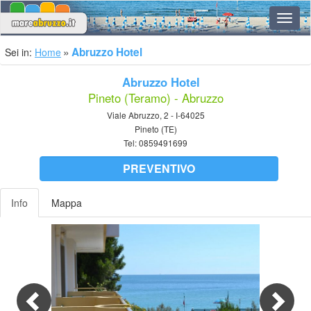
Navig
Abruzzo Hotel
Sei in:
Home
Abruzzo Hotel
Pineto (Teramo) - Abruzzo
Viale Abruzzo, 2 - I-64025
Pineto (TE)
Tel:
0859491699
PREVENTIVO
Info
Mappa
Previous
Nex