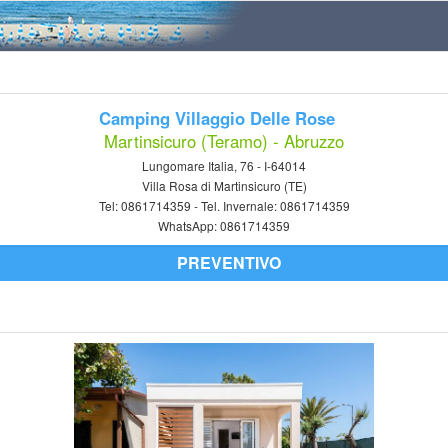
Camping Villaggio Delle Rose
Martinsicuro (Teramo) - Abruzzo
Lungomare Italia, 76 - I-64014
Villa Rosa di Martinsicuro (TE)
Tel:
0861714359
- Tel. Invernale:
0861714359
WhatsApp:
0861714359
PREVENTIVO