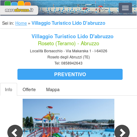
Navig
Villaggio Turistico Lido D'abruzzo
Sei in:
Home
Villaggio Turistico Lido D'abruzzo
Roseto (Teramo) - Abruzzo
Località Borsacchio - Via Makarska 1 - I-64026
Roseto degli Abruzzi (TE)
Tel:
0858942643
PREVENTIVO
Info
Offerte
Mappa
Previous
Nex