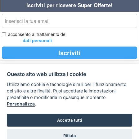
Iscriviti per ricevere Super Offerte!
La
tua
email
acconsento al trattamento dei
dati personali
Iscriviti
Questo sito web utilizza i cookie
Privacy
Avviso
Scrivici
policy
legale
Utilizziamo cookie e tecnologie simili per il funzionamento
del sito e altre finalità. Puoi accettare le impostazioni
Preferenze cookie
predefinite o modificarle in qualunque momento
Personalizza
.
Copyright © 2008
Accetta tutti
SVILUPPO TURISMO ITALIA S.r.L. unipersonale
P.IVA: 01665350433 - R.E.A. FM-195884 Via A. Costa, 2
63822 Porto San Giorgio (FM)
Rifiuta