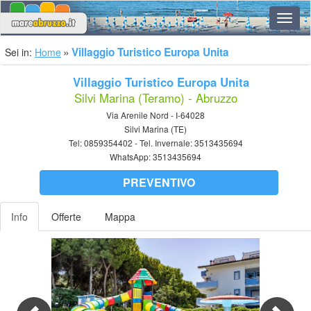
Navig
Villaggio Turistico Europa Unita
Sei in:
Home
Villaggio Turistico Europa Unita
Silvi Marina (Teramo) - Abruzzo
Via Arenile Nord - I-64028
Silvi Marina (TE)
Tel:
0859354402
- Tel. Invernale:
3513435694
WhatsApp:
3513435694
PREVENTIVO
Info
Offerte
Mappa
Previous
Nex