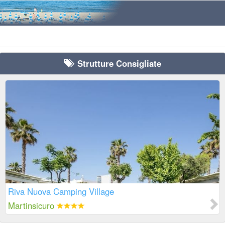
Strutture Consigliate
Riva Nuova Camping Village
Martinsicuro